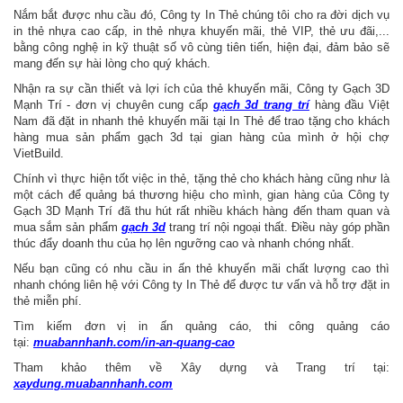
Nắm bắt được nhu cầu đó, Công ty In Thẻ chúng tôi cho ra đời dịch vụ
in thẻ nhựa cao cấp, in thẻ nhựa khuyến mãi, thẻ VIP, thẻ ưu đãi,...
bằng công nghệ in kỹ thuật số vô cùng tiên tiến, hiện đại, đảm bảo sẽ
mang đến sự hài lòng cho quý khách.
Nhận ra sự cần thiết và lợi ích của thẻ khuyến mãi, Công ty Gạch 3D
Mạnh Trí - đơn vị chuyên cung cấp
gạch 3d trang trí
hàng đầu Việt
Nam đã đặt in nhanh thẻ khuyến mãi tại In Thẻ để trao tặng cho khách
hàng mua sản phẩm gạch 3d tại gian hàng của mình ở hội chợ
VietBuild.
Chính vì thực hiện tốt việc in thẻ, tặng thẻ cho khách hàng cũng như là
một cách để quảng bá thương hiệu cho mình, gian hàng của Công ty
Gạch 3D Mạnh Trí đã thu hút rất nhiều khách hàng đến tham quan và
mua sắm sản phẩm
gạch 3d
trang trí nội ngoại thất. Điều này góp phần
thúc đẩy doanh thu của họ lên ngưỡng cao và nhanh chóng nhất.
Nếu bạn cũng có nhu cầu in ấn thẻ khuyến mãi chất lượng cao thì
nhanh chóng liên hệ với Công ty In Thẻ để được tư vấn và hỗ trợ đặt in
thẻ miễn phí.
Tìm kiếm đơn vị in ấn quảng cáo, thi công quảng cáo
tại:
muabannhanh.com/in-an-quang-cao
Tham khảo thêm về Xây dựng và Trang trí tại:
xaydung.muabannhanh.com