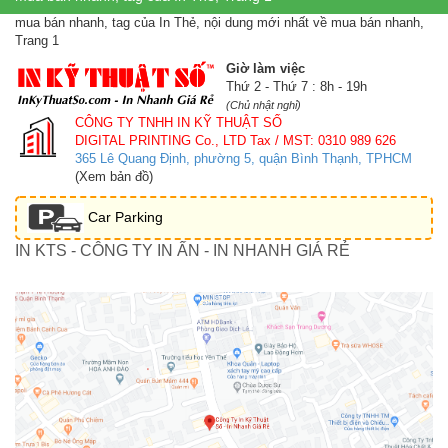
mua bán nhanh, tag của In Thẻ, nội dung mới nhất về mua bán nhanh,
Trang 1
Giờ làm việc
Thứ 2 - Thứ 7 : 8h - 19h
(Chủ nhật nghỉ)
CÔNG TY TNHH IN KỸ THUẬT SỐ
DIGITAL PRINTING Co., LTD
Tax / MST: 0310 989 626
365 Lê Quang Định, phường 5, quận Bình Thạnh, TPHCM
(Xem bản đồ)
Car Parking
IN KTS - CÔNG TY IN ẤN - IN NHANH GIÁ RẺ