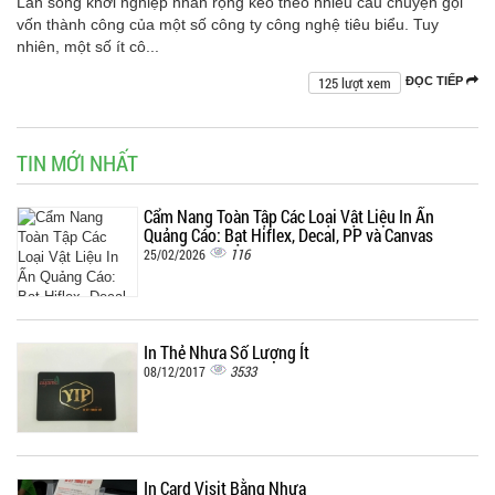
Làn sóng khởi nghiệp nhân rộng kéo theo nhiều câu chuyện gọi
vốn thành công của một số công ty công nghệ tiêu biểu. Tuy
nhiên, một số ít cô...
125 lượt xem
ĐỌC TIẾP
TIN MỚI NHẤT
Cẩm Nang Toàn Tập Các Loại Vật Liệu In Ấn
Quảng Cáo: Bạt Hiflex, Decal, PP và Canvas
116
25/02/2026
In Thẻ Nhựa Số Lượng Ít
3533
08/12/2017
In Card Visit Bằng Nhựa