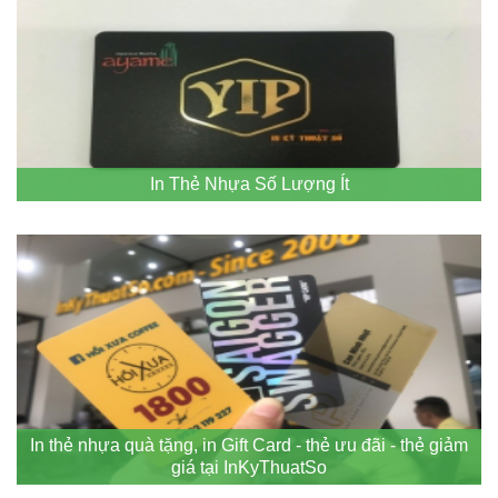
In Thẻ Nhựa Số Lượng Ít
In thẻ nhựa quà tặng, in Gift Card - thẻ ưu đãi - thẻ giảm
giá tại InKyThuatSo