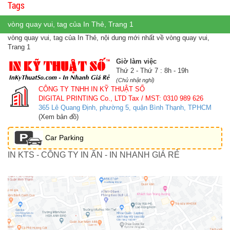
Tags
vòng quay vui, tag của In Thẻ, Trang 1
vòng quay vui, tag của In Thẻ, nội dung mới nhất về vòng quay vui,
Trang 1
Giờ làm việc
Thứ 2 - Thứ 7 : 8h - 19h
(Chủ nhật nghỉ)
CÔNG TY TNHH IN KỸ THUẬT SỐ
DIGITAL PRINTING Co., LTD
Tax / MST: 0310 989 626
365 Lê Quang Định, phường 5, quận Bình Thạnh, TPHCM
(Xem bản đồ)
Car Parking
IN KTS - CÔNG TY IN ẤN - IN NHANH GIÁ RẺ