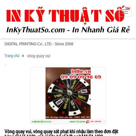
Toggle
naviga
DIGITAL PRINTING Co., LTD - Since 2006
Trang chủ
vòng quay vui
.
Vòng quay vui, vòng quay sát phạt khi nhậu làm theo đơn đặt