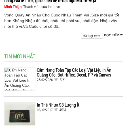
hàng.Giá lẻ 110k, giá sỉ liên hệ rẻ bất ngờ Mã:TA-VQ3
Minh Thiện
, Thành viên của inthe.vn
Vòng Quay Ăn Nhậu Cho Cuộc Nhậu Thêm Vui ,Size mới giá tốt
hơn.Không Nhậu thì thôi, nhậu thì phải vui, phải độc. Nhậu vậy
mới thú vị.Và Cuộc chơi sẽ độ...
63 lượt xem
ĐỌC TIẾP
TIN MỚI NHẤT
Cẩm Nang Toàn Tập Các Loại Vật Liệu In Ấn
Quảng Cáo: Bạt Hiflex, Decal, PP và Canvas
116
25/02/2026
In Thẻ Nhựa Số Lượng Ít
3533
08/12/2017