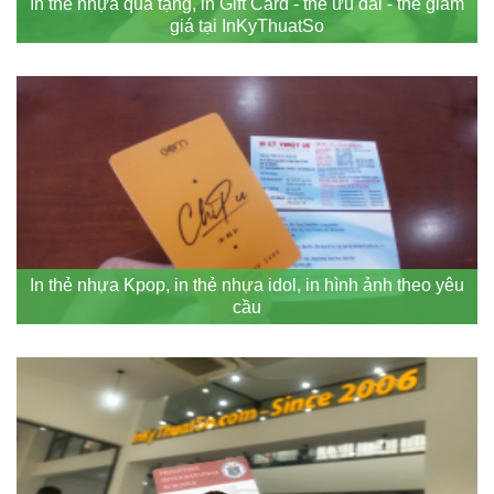
In thẻ nhựa quà tặng, in Gift Card - thẻ ưu đãi - thẻ giảm
giá tại InKyThuatSo
In thẻ nhựa Kpop, in thẻ nhựa idol, in hình ảnh theo yêu
cầu