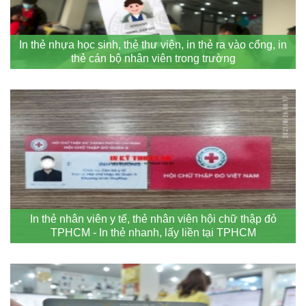
In thẻ nhựa học sinh, thẻ thư viện, in thẻ ra vào cổng, in
thẻ cán bộ nhân viên trong trường
In thẻ nhân viên y tế, thẻ nhân viên hội chữ thập đỏ
TPHCM - In thẻ nhanh, lấy liền tại TPHCM