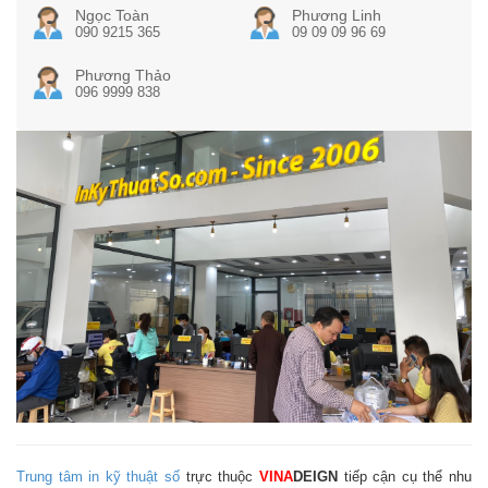
Ngọc Toàn
Phương Linh
090 9215 365
09 09 09 96 69
Phương Thảo
096 9999 838
Trung tâm in kỹ thuật số
trực thuộc
VINA
DEIGN
tiếp cận cụ thể nhu