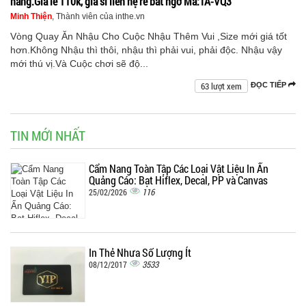
hàng.Giá lẻ 110k, giá sỉ liên hệ rẻ bất ngờ Mã:TA-VQ3
Minh Thiện
, Thành viên của inthe.vn
Vòng Quay Ăn Nhậu Cho Cuộc Nhậu Thêm Vui ,Size mới giá tốt
hơn.Không Nhậu thì thôi, nhậu thì phải vui, phải độc. Nhậu vậy
mới thú vị.Và Cuộc chơi sẽ độ...
63 lượt xem
ĐỌC TIẾP
TIN MỚI NHẤT
Cẩm Nang Toàn Tập Các Loại Vật Liệu In Ấn
Quảng Cáo: Bạt Hiflex, Decal, PP và Canvas
116
25/02/2026
In Thẻ Nhựa Số Lượng Ít
3533
08/12/2017