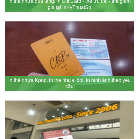
In thẻ nhựa quà tặng, in Gift Card - thẻ ưu đãi - thẻ giảm
giá tại InKyThuatSo
In thẻ nhựa Kpop, in thẻ nhựa idol, in hình ảnh theo yêu
cầu