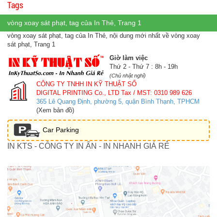
Tags
vòng xoay sát phạt, tag của In Thẻ, Trang 1
vòng xoay sát phạt, tag của In Thẻ, nội dung mới nhất về vòng xoay
sát phạt, Trang 1
Giờ làm việc
Thứ 2 - Thứ 7 : 8h - 19h
(Chủ nhật nghỉ)
CÔNG TY TNHH IN KỸ THUẬT SỐ
DIGITAL PRINTING Co., LTD
Tax / MST: 0310 989 626
365 Lê Quang Định, phường 5, quận Bình Thạnh, TPHCM
(Xem bản đồ)
Car Parking
IN KTS - CÔNG TY IN ẤN - IN NHANH GIÁ RẺ