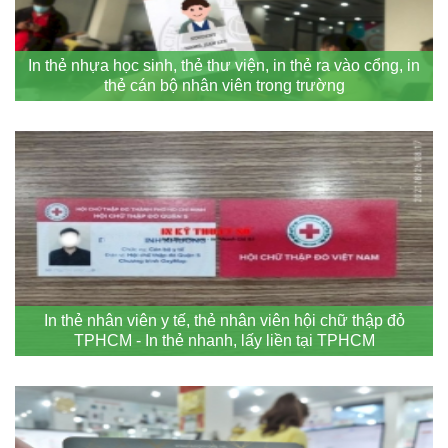
In thẻ nhựa học sinh, thẻ thư viện, in thẻ ra vào cổng, in
thẻ cán bộ nhân viên trong trường
In thẻ nhân viên y tế, thẻ nhân viên hội chữ thập đỏ
TPHCM - In thẻ nhanh, lấy liền tại TPHCM