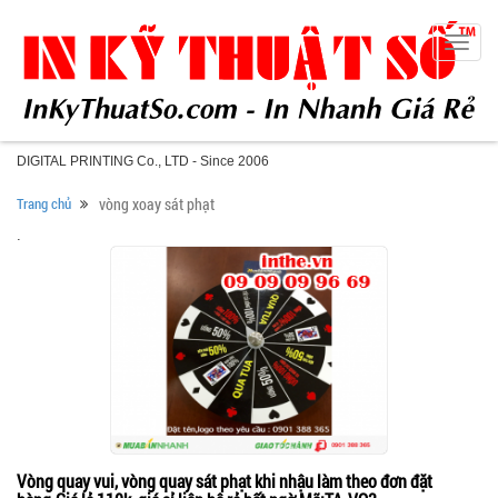
Toggle
naviga
DIGITAL PRINTING Co., LTD - Since 2006
Trang chủ
vòng xoay sát phạt
.
Vòng quay vui, vòng quay sát phạt khi nhậu làm theo đơn đặt