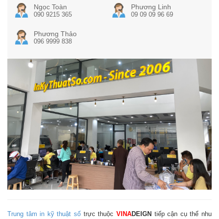
Ngọc Toàn
Phương Linh
090 9215 365
09 09 09 96 69
Phương Thảo
096 9999 838
Trung tâm in kỹ thuật số
trực thuộc
VINA
DEIGN
tiếp cận cụ thể nhu