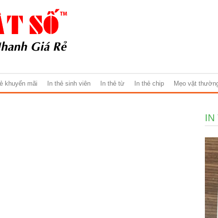
hẻ khuyến mãi
In thẻ sinh viên
In thẻ từ
In thẻ chip
Mẹo vặt thườn
IN