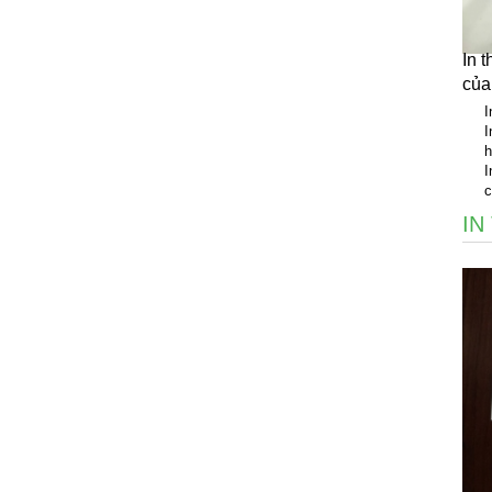
In 
của
I
I
h
I
c
IN