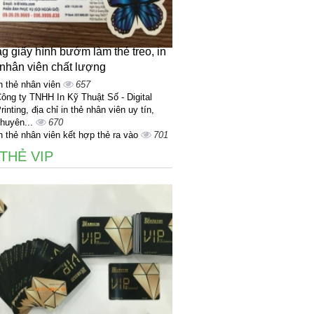
tag giấy hình bướm làm thẻ treo, in
 nhân viên chất lượng
n thẻ nhân viên
657
ông ty TNHH In Kỹ Thuật Số - Digital
rinting, địa chỉ in thẻ nhân viên uy tín,
huyên...
670
n thẻ nhân viên kết hợp thẻ ra vào
701
 THẺ VIP