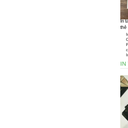
In 
thẻ
I
C
P
c
I
IN