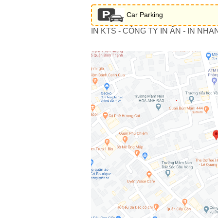
Car Parking
IN KTS - CÔNG TY IN ẤN - IN NHA