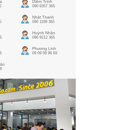
a
Diễm Trinh
5
090 9357 365
Nhật Thanh
5
090 1188 365
Huỳnh Nhân
5
090 9212 365
Phương Linh
5
09 09 09 96 69
ảo
8