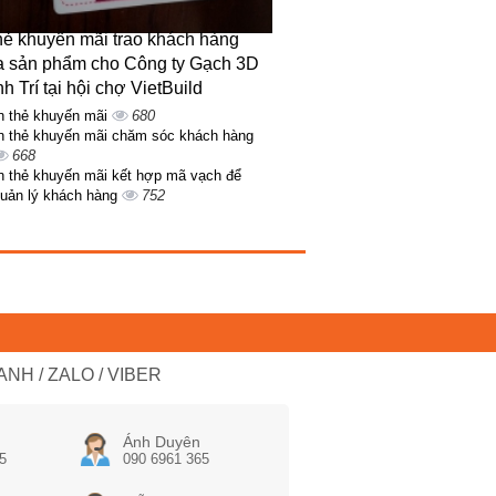
thẻ khuyến mãi trao khách hàng
 sản phẩm cho Công ty Gạch 3D
h Trí tại hội chợ VietBuild
n thẻ khuyến mãi
680
n thẻ khuyến mãi chăm sóc khách hàng
668
n thẻ khuyến mãi kết hợp mã vạch để
uản lý khách hàng
752
NH / ZALO / VIBER
Ánh Duyên
5
090 6961 365