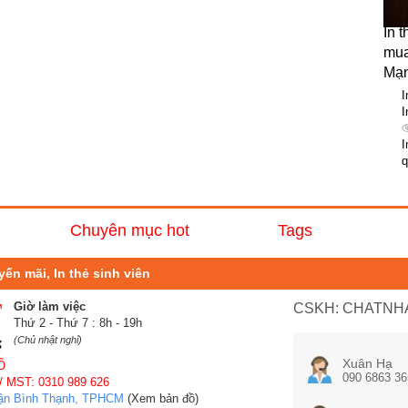
In 
mua
Mạn
I
I
I
q
Chuyên mục hot
Tags
uyến mãi, In thẻ sinh viên
Giờ làm việc
CSKH: CHATNHA
Thứ 2 - Thứ 7 : 8h - 19h
(Chủ nhật nghỉ)
Xuân Hạ
Ố
090 6863 36
/ MST: 0310 989 626
uận Bình Thạnh, TPHCM
(Xem bản đồ)