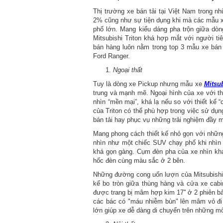
Thị trường xe bán tải tại Việt Nam trong 
2% cũng như sự tiện dụng khi mà các mẫu x
phố lớn. Mang kiểu dáng pha trộn giữa dò
Mitsubishi Triton khá hợp mắt với người t
bán hàng luôn nằm trong top 3 mẫu xe bán 
Ford Ranger.
Ngoại thất
Tuy là dòng xe Pickup nhưng mẫu xe
Mitsub
trung và mạnh mẽ. Ngoại hình của xe với th
nhìn “mền mại”, khá lạ nếu so với thiết kế 
của Triton có thể phù hợp trong việc sử d
bán tải hay phục vụ những trải nghiệm đầy 
Mang phong cách thiết kế nhỏ gọn với nhữn
nhìn như một chiếc SUV chạy phố khi nhìn 
khá gọn gàng. Cụm đèn pha của xe nhìn kh
hốc đèn cùng màu sắc ở 2 bên.
Những đường cong uốn lượn của Mitsubishi Tri
kế bo tròn giữa thùng hàng và cửa xe cabi
được trang bị mâm hợp kim 17'' ở 2 phiên 
các bác có "máu nhiễm bùn" lên mâm vỏ đi 
lớn giúp xe dễ dàng di chuyển trên những m