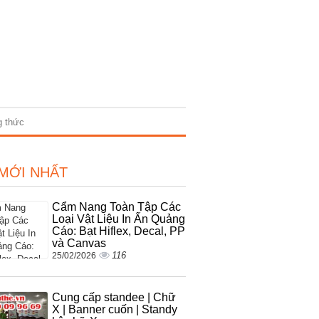
g thức
 MỚI NHẤT
Cẩm Nang Toàn Tập Các
Loại Vật Liệu In Ấn Quảng
Cáo: Bạt Hiflex, Decal, PP
và Canvas
116
25/02/2026
Cung cấp standee | Chữ
X | Banner cuốn | Standy