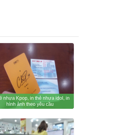
hẻ nhựa Kpop, in thẻ nhựa idol, in
hình ảnh theo yêu cầu