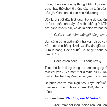
Không thể xem nhẹ hệ thống LATCH (Lower A
dụng thay thế cho hệ thống dây an toàn của 
nếu gia đình bạn có con nhỏ hiếu động.
Đây là chi tiết đặc biệt quan trọng để các 
chiếc xe mà bạn thấy có nhiều chốt giữ LATC
các hành khách nhí, và đó là chiếc xe bạn 
Chiếc xe có thêm móc giữ hàng, sàn 
Bạn cũng đừng quên kiểm tra xem chiếc xe c
đôi, móc chở hàng, lưới, và dây đai giữ tú
đi mua hàng. Các chi tiết đó sẽ giữ hành 
trên đường.
Càng nhiều cổng USB càng thú vị
Thật khó hình dung trong thời đại công ngh
Một chuyến đi xa mệt mỏi dường như được
một số bài hát hay đoạn nhạc yêu thích, hoặc
Đa phần các xe mới hiện nay được thiết kế 
mua xe có thêm nhiều ổ cắm USB, để các h
mình.
>> Xem thêm:
Phụ tùng ôtô Mitsubishi
Xem mức tiết kiệm nhiên liệu đến đâu