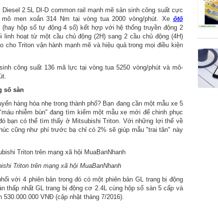
ơ Diesel 2.5L DI-D common rail mạnh mẽ sản sinh công suất cực
và mô men xoắn 314 Nm tại vòng tua 2000 vòng/phút. Xe
ôtô
(hay hộp số tự động 4 số) kết hợp với hệ thống truyền động 2
 linh hoạt từ một cầu chủ động (2H) sang 2 cầu chủ động (4H)
o cho Triton vận hành mạnh mẽ và hiệu quả trong mọi điều kiện
sinh công suất 136 mã lực tại vòng tua 5250 vòng/phút và mô-
út.
 số sàn
uyển hàng hóa nhẹ trong thành phố? Bạn đang cần một mẫu xe 5
n "máu nhiễm bùn" đang tìm kiếm một mẫu xe mới để chinh phục
đó bạn có thể tìm thấy ở Mitsubishi Triton. Với những lợi thế về
húc cũng như phí trước bạ chỉ có 2% sẽ giúp mẫu "trai tân" này
bishi Triton trên mạng xã hội MuaBanNhanh
hối với 4 phiên bản trong đó có một phiên bản GL trang bị động
ản thấp nhất GL trang bị động cơ 2.4L cùng hộp số sàn 5 cấp và
án 530.000.000 VNĐ (cập nhật tháng 7/2016).