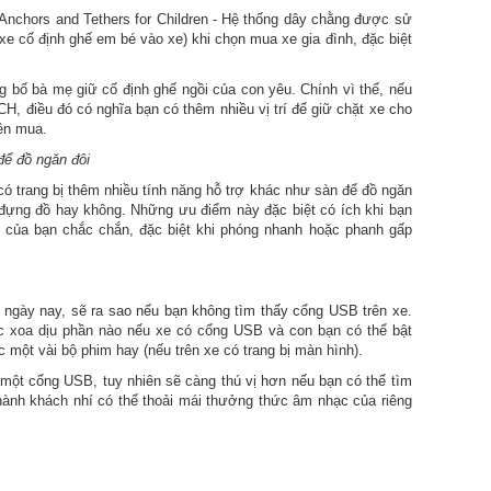
nchors and Tethers for Children - Hệ thống dây chằng được sử
xe cố định ghế em bé vào xe) khi chọn mua xe gia đình, đặc biệt
ông bố bà mẹ giữ cố định ghế ngồi của con yêu. Chính vì thế, nếu
H, điều đó có nghĩa bạn có thêm nhiều vị trí để giữ chặt xe cho
nên mua.
để đồ ngăn đôi
ó trang bị thêm nhiều tính năng hỗ trợ khác như sàn để đồ ngăn
i đựng đồ hay không. Những ưu điểm này đặc biệt có ích khi bạn
lý của bạn chắc chắn, đặc biệt khi phóng nhanh hoặc phanh gấp
ệ ngày nay, sẽ ra sao nếu bạn không tìm thấy cổng USB trên xe.
 xoa dịu phần nào nếu xe có cổng USB và con bạn có thể bật
 một vài bộ phim hay (nếu trên xe có trang bị màn hình).
một cổng USB, tuy nhiên sẽ càng thú vị hơn nếu bạn có thể tìm
ành khách nhí có thể thoải mái thưởng thức âm nhạc của riêng