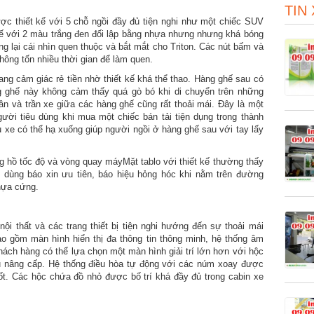
TIN
ược thiết kế với 5 chỗ ngồi đầy đủ tiện nghi như một chiếc SUV
kế với 2 màu trắng đen đối lập bằng nhựa nhưng nhưng khá bóng
 lại cái nhìn quen thuộc và bắt mắt cho Triton. Các nút bấm và
hông tốn nhiều thời gian để làm quen.
ng cảm giác rẻ tiền nhờ thiết kế khá thể thao. Hàng ghế sau có
g ghế này không cảm thấy quá gò bó khi di chuyển trên những
n và trần xe giữa các hàng ghế cũng rất thoải mái. Đây là một
gười tiêu dùng khi mua một chiếc bán tải tiện dụng trong thành
u xe có thể hạ xuống giúp người ngồi ở hàng ghế sau với tay lấy
 hồ tốc độ và vòng quay máyMặt tablo với thiết kế thường thấy
, dùng báo xin ưu tiên, báo hiệu hỏng hóc khi nằm trên đường
nhựa cứng.
 nội thất và các trang thiết bị tiện nghi hướng đến sự thoải mái
bao gồm màn hình hiển thị đa thông tin thông minh, hệ thống âm
ách hàng có thể lựa chọn một màn hình giải trí lớn hơn với hộc
u nâng cấp. Hệ thống điều hòa tự động với các núm xoay được
ốt. Các hộc chứa đồ nhỏ được bố trí khá đầy đủ trong cabin xe