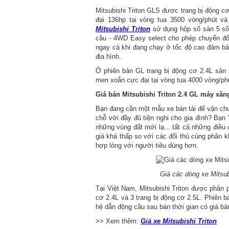
Mitsubishi Triton GLS được trang bị động c
đại 136hp tại vòng tua 3500 vòng/phút 
Mitsubishi Triton
sử dụng hộp số sàn 5 số 
cầu - 4WD Easy select cho phép chuyển đổi
ngay cả khi đang chạy ở tốc độ cao đảm bả
địa hình.
Ở phiên bản GL trang bị động cơ 2.4L sản 
men xoắn cực đại tại vòng tua 4000 vòng/ph
Giá bán Mitsubishi Triton 2.4 GL máy xăng
Bạn đang cần một mẫu xe bán tải để vận ch
chỗ với đầy đủ tiện nghi cho gia đình? Bạ
những vùng đất mới lạ... tất cả những điều 
giá khá thấp so với các đối thủ cùng phân k
hợp lòng với người tiêu dùng hơn.
Giá các dòng xe Mitsu
Tại Việt Nam, Mitsubishi Triton được phân p
cơ 2.4L và 3 trang bị động cơ 2.5L. Phiên b
hệ dẫn động cầu sau bán thời gian có giá b
>> Xem thêm:
Giá xe Mitsubishi Triton