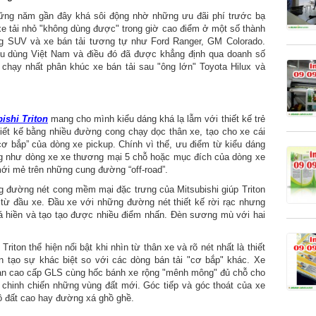
những năm gần đây khá sôi động nhờ những ưu đãi phí trước bạ
e tải nhỏ "không dùng được" trong giờ cao điểm ở một số thành
ng SUV và xe bán tải tương tự như Ford Ranger, GM Colorado.
iêu dùng Việt Nam và điều đó đã được khẳng định qua doanh số
chạy nhất phân khúc xe bán tải sau "ông lớn" Toyota Hilux và
ishi Triton
mang cho mình kiểu dáng khá lạ lẫm với thiết kế trẻ
iết kế bằng nhiều đường cong chạy dọc thân xe, tạo cho xe cái
“cơ bắp” của dòng xe pickup. Chính vì thế, ưu điểm từ kiểu dáng
ụng như dòng xe xe thương mại 5 chỗ hoặc mục đích của dòng xe
mới mẻ trên những cung đường “off-road”.
g đường nét cong mềm mại đặc trưng của Mitsubishi giúp Triton
từ đầu xe. Đầu xe với những đường nét thiết kế rời rạc nhưng
á hiền và tạo tạo được nhiều điểm nhấn. Đèn sương mù với hai
ton thể hiện nổi bật khi nhìn từ thân xe và rõ nét nhất là thiết
n tạo sự khác biệt so với các dòng bán tải "cơ bắp" khác. Xe
bản cao cấp GLS cùng hốc bánh xe rộng "mênh mông" đủ chỗ cho
chinh chiến những vùng đất mới. Góc tiếp và góc thoát của xe
ô đất cao hay đường xá ghồ ghề.