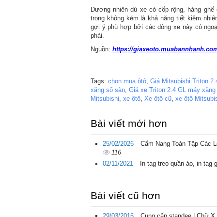
Đương nhiên dù xe có cốp rộng, hàng ghế g
trọng không kém là khả năng tiết kiệm nhi
gợi ý phù hợp bởi các dòng xe này có ngoại 
phải.
Nguồn:
https://giaxeoto.muabannhanh.com/
Tags:
chọn mua ôtô
,
Giá Mitsubishi Triton 2.
xăng số sàn
,
Giá xe Triton 2.4 GL máy xăng 
Mitsubishi
,
xe ôtô
,
Xe ôtô cũ
,
xe ôtô Mitsubi
Bài viết mới hơn
25/02/2026
Cẩm Nang Toàn Tập Các Loạ
116
02/11/2021
In tag treo quần áo, in tag 
Bài viết cũ hơn
29/03/2016
Cung cấp standee | Chữ X 