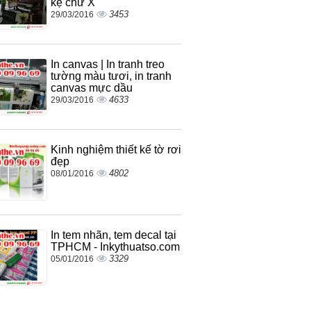
kệ chữ X
3453
29/03/2016
In canvas | In tranh treo
tường màu tươi, in tranh
canvas mực dầu
4633
29/03/2016
Kinh nghiệm thiết kế tờ rơi
đẹp
4802
08/01/2016
In tem nhãn, tem decal tại
TPHCM - Inkythuatso.com
3329
05/01/2016