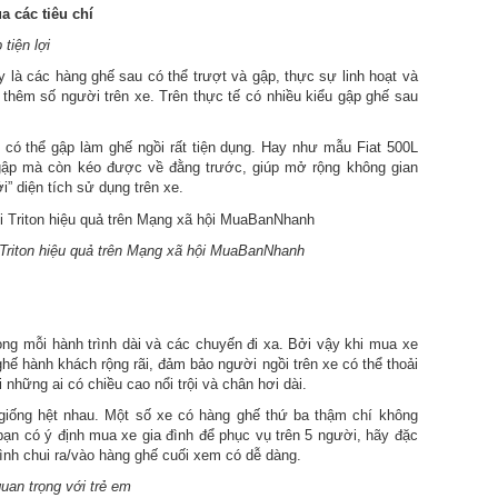
 các tiêu chí
tiện lợi
ay là các hàng ghế sau có thể trượt và gập, thực sự linh hoạt và
c thêm số người trên xe. Trên thực tế có nhiều kiểu gập ghế sau
có thể gập làm ghế ngồi rất tiện dụng. Hay như mẫu Fiat 500L
 gập mà còn kéo được về đằng trước, giúp mở rộng không gian
i” diện tích sử dụng trên xe.
 Triton hiệu quả trên Mạng xã hội MuaBanNhanh
ong mỗi hành trình dài và các chuyến đi xa. Bởi vậy khi mua xe
ghế hành khách rộng rãi, đảm bảo người ngồi trên xe có thể thoải
 những ai có chiều cao nổi trội và chân hơi dài.
iống hệt nhau. Một số xe có hàng ghế thứ ba thậm chí không
bạn có ý định mua xe gia đình để phục vụ trên 5 người, hãy đặc
ình chui ra/vào hàng ghế cuối xem có dễ dàng.
uan trọng với trẻ em