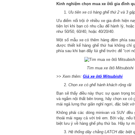
Kinh nghiệm chọn mua xe ôtô gia đình qua
Ưu tiên xe có hàng ghế thứ 2 và 3 gập 
Ưu điểm nổi trội ở nhiều xe gia đình hiện n
tiện lợi khi bạn có nhu cầu để hành lý, hoặ
như 50/50, 60/40, hoặc 40/20/40.
Một số mẫu xe có thêm hàng đệm phía sau 
được thiết kế hàng ghế thứ hai không chỉ
phía sau khi bạn đẩy lùi ghế trước để “cơi nớ
Tìm mua xe ôtô Mitsubishi
>> Xem thêm:
Giá xe ôtô Mitsubishi
Chọn xe có ghế hành khách rộng rãi
Bạn sẽ thấy điều này thực sự quan trọng tr
và ngắm nội thất bên trong, hãy chọn xe có 
mái ngả lưng thư giãn nghỉ ngơi, đặc biệt với
Không phải các dòng minivan và SUV đều g
thoải mái ngay cả với trẻ em. Bởi vậy, nếu 
biệt lưu ý về hàng ghế phụ thứ ba. Hãy tự m
Hệ thống dây chằng LATCH đặc biệt q