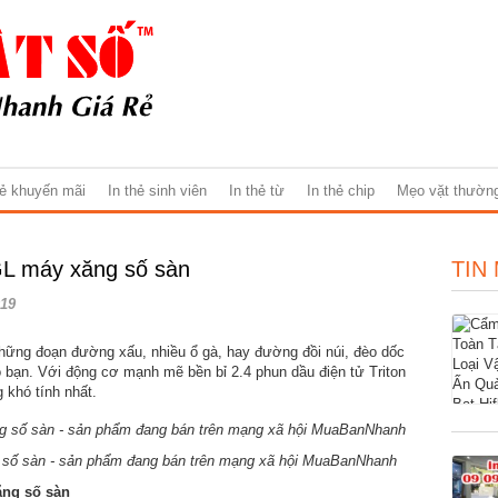
hẻ khuyến mãi
In thẻ sinh viên
In thẻ từ
In thẻ chip
Mẹo vặt thườn
 GL máy xăng số sàn
TIN
19
hững đoạn đường xấu, nhiều ổ gà, hay đường đồi núi, đèo dốc
ho bạn. Với động cơ mạnh mẽ bền bỉ 2.4 phun dầu điện tử Triton
 khó tính nhất.
g số sàn - sản phẩm đang bán trên mạng xã hội MuaBanNhanh
ng số sàn