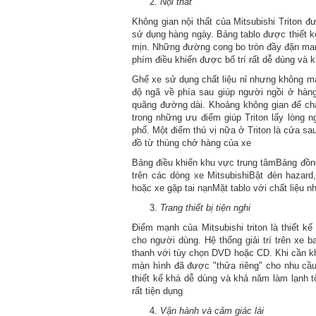
Nội thất
Không gian nội thất của Mitsubishi Triton đ
sử dụng hàng ngày. Bảng tablo được thiết 
mịn. Những đường cong bo tròn đầy đặn mang
phím điều khiển được bố trí rất dễ dùng và k
Ghế xe sử dụng chất liệu nỉ nhưng không ma
độ ngã về phía sau giúp người ngồi ở hàn
quãng đường dài. Khoảng không gian để châ
trong những ưu điểm giúp Triton lấy lòng n
phố. Một điểm thú vị nữa ở Triton là cửa sa
đồ từ thùng chở hàng của xe
Bảng điều khiển khu vực trung tâmBảng đồng
trên các dòng xe MitsubishiBật đèn hazard
hoặc xe gặp tai nạnMặt tablo với chất liệu 
Trang thiết bị tiện nghi
Điểm mạnh của Mitsubishi triton là thiết kế
cho người dùng. Hệ thống giải trí trên xe 
thanh với tùy chọn DVD hoặc CD. Khi cần kh
màn hình đã được "thửa riêng" cho nhu cầ
thiết kế khá dễ dùng và khả năm làm lạnh t
rất tiện dụng
Vận hành và cảm giác lái