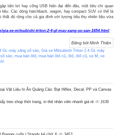
ập tiện lợi hay cổng USB hiện đại đến đâu, một tiêu chí quan
ên liệu. Các dòng hatchback, wagon, hay compact SUV có thể là
thất đủ rộng cho cả gia đình với lượng tiêu thụ nhiên liệu vừa
gia-xe-mitsubishi-triton-2-4-gl-may-xang-so-san-1654.html
Đăng bởi Minh Thiện
4 GL máy xăng số sàn
,
Giá xe Mitsubishi Triton 2.4 GL máy
số sàn
,
mua bán ôtô
,
mua bán ôtô cũ
,
ôtô
,
ôtô cũ
,
xe M
,
xe
shi
i Vật Liệu In Ấn Quảng Cáo: Bạt Hiflex, Decal, PP và Canvas
giấy treo shop thời trang, in thẻ nhân viên nhanh giá rẻ
1636
| Banner cuốn | Standy kệ chữ X
3453