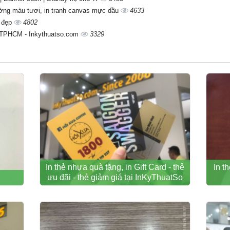
tường màu tươi, in tranh canvas mực dầu
4633
i đẹp
4802
i TPHCM - Inkythuatso.com
3329
In thẻ nhựa quà tặng, in Gift Card - thẻ
In t
ưu đãi - thẻ giảm giá tại InKyThuatSo