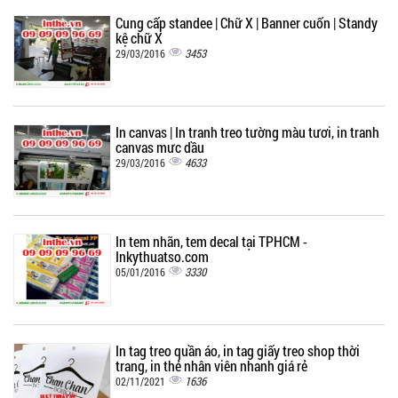
Cung cấp standee | Chữ X | Banner cuốn | Standy
kệ chữ X
3453
29/03/2016
In canvas | In tranh treo tường màu tươi, in tranh
canvas mực dầu
4633
29/03/2016
In tem nhãn, tem decal tại TPHCM -
Inkythuatso.com
3330
05/01/2016
In tag treo quần áo, in tag giấy treo shop thời
trang, in thẻ nhân viên nhanh giá rẻ
1636
02/11/2021