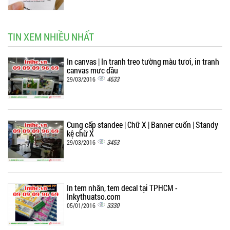
TIN XEM NHIỀU NHẤT
In canvas | In tranh treo tường màu tươi, in tranh
canvas mực dầu
4633
29/03/2016
Cung cấp standee | Chữ X | Banner cuốn | Standy
kệ chữ X
3453
29/03/2016
In tem nhãn, tem decal tại TPHCM -
Inkythuatso.com
3330
05/01/2016