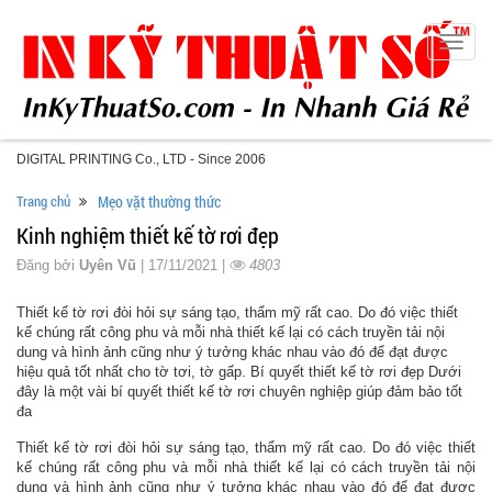
Toggle
naviga
DIGITAL PRINTING Co., LTD - Since 2006
Trang chủ
Mẹo vặt thường thức
Kinh nghiệm thiết kế tờ rơi đẹp
Đăng bởi
Uyên Vũ
| 17/11/2021 |
4803
Thiết kế tờ rơi đòi hỏi sự sáng tạo, thẩm mỹ rất cao. Do đó việc thiết
kế chúng rất công phu và mỗi nhà thiết kế lại có cách truyền tải nội
dung và hình ảnh cũng như ý tưởng khác nhau vào đó để đạt được
hiệu quả tốt nhất cho tờ tơi, tờ gấp. Bí quyết thiết kế tờ rơi đẹp Dưới
đây là một vài bí quyết thiết kế tờ rơi chuyên nghiệp giúp đảm bảo tốt
đa
Thiết kế tờ rơi đòi hỏi sự sáng tạo, thẩm mỹ rất cao. Do đó việc thiết
kế chúng rất công phu và mỗi nhà thiết kế lại có cách truyền tải nội
dung và hình ảnh cũng như ý tưởng khác nhau vào đó để đạt được