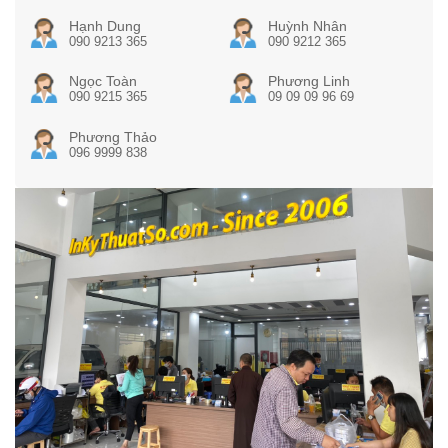
Hạnh Dung
Huỳnh Nhân
090 9213 365
090 9212 365
Ngọc Toàn
Phương Linh
090 9215 365
09 09 09 96 69
Phương Thảo
096 9999 838