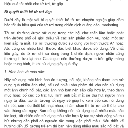
hiệu quả tốt nhất cho tờ tơi, tờ gấp.
Bí quyết thiết kế tờ rơi đẹp
Dưới đây là một vài bí quyết thiết kế tờ rơi chuyên nghiệp giúp đảm
bảo tốt đa hiệu quả của tờ rơi trong chiến dịch quảng cáo, marketing
Tờ rơi thường được sử dụng trong các hội chợ triển lãm hoặc phát
trên đường phố để giới thiệu về các sản phẩm dịch vụ, hoặc một sự
kiện sắp ra mắt. Tờ rơi thường được sử dụng với kích thước A4 hoặc
A5, cũng có nhiều kích thước đặc biệt khác được sử dụng. Về chất
liệu giấy, do tờ rơi chỉ sử dụng trong 1 chiến dịch, người nhận cũng
thường ít lưu lại như Catalogue nên thường được in trên giấy mỏng
hoặc trung bình, ít khi sử dụng giấy quá dày
1. Hình ảnh và màu sắc:
Hãy sử dụng một hình ảnh ấn tượng, nổi bật, không nên tham lam sử
dụng quá nhiều ảnh nhỏ, nếu có nhiều sản phẩm thì vẫn nên sử dụng
một ảnh chính nổi bật, các ảnh nhỏ bạn nên sắp xếp hợp lý, theo danh
mục hoặc bố cục có trật tự. Hình ảnh bắt mắt sẽ thu hút người nhìn
ngay từ đầu, tạo ấn tượng tốt ngay sẽ giúp họ xem tiếp các nội dung
chi tiết, còn nếu thiết kế nhạt nhòa, nhàm chán thì tờ rơi có thể bị cho
vào thùng rác ngay. Bạn cũng không nên sử dụng quá nhiều màu sắc
lòe loẹt, tất nhiên cần sử dụng màu sắc hợp lý tạo sự sinh động và thu
hút nhưng cần phải có nguyên tắc trong việc phối màu. Nếu thiết kế
hướng đến đối tượng trẻ em thì bạn nên dùng nhiều màu sắc nổi bật và