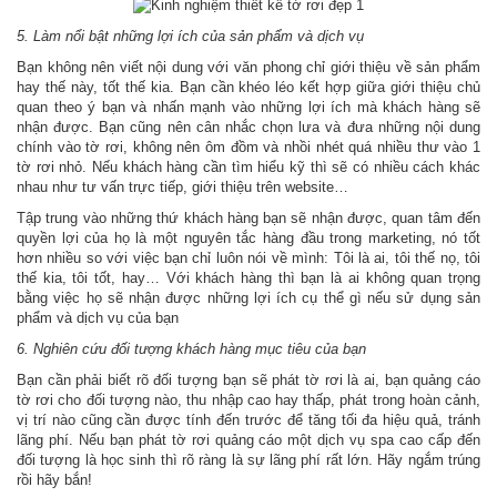
5. Làm nổi bật những lợi ích của sản phẩm và dịch vụ
Bạn không nên viết nội dung với văn phong chỉ giới thiệu về sản phẩm
hay thế này, tốt thế kia. Bạn cần khéo léo kết hợp giữa giới thiệu chủ
quan theo ý bạn và nhấn mạnh vào những lợi ích mà khách hàng sẽ
nhận được. Bạn cũng nên cân nhắc chọn lưa và đưa những nội dung
chính vào tờ rơi, không nên ôm đồm và nhồi nhét quá nhiều thư vào 1
tờ rơi nhỏ. Nếu khách hàng cần tìm hiểu kỹ thì sẽ có nhiều cách khác
nhau như tư vấn trực tiếp, giới thiệu trên website…
Tập trung vào những thứ khách hàng bạn sẽ nhận được, quan tâm đến
quyền lợi của họ là một nguyên tắc hàng đầu trong marketing, nó tốt
hơn nhiều so với việc bạn chỉ luôn nói về mình: Tôi là ai, tôi thế nọ, tôi
thế kia, tôi tốt, hay… Với khách hàng thì bạn là ai không quan trọng
bằng việc họ sẽ nhận được những lợi ích cụ thể gì nếu sử dụng sản
phẩm và dịch vụ của bạn
6. Nghiên cứu đối tượng khách hàng mục tiêu của bạn
Bạn cần phải biết rõ đối tượng bạn sẽ phát tờ rơi là ai, bạn quảng cáo
tờ rơi cho đối tượng nào, thu nhập cao hay thấp, phát trong hoàn cảnh,
vị trí nào cũng cần được tính đến trước để tăng tối đa hiệu quả, tránh
lãng phí. Nếu bạn phát tờ rơi quảng cáo một dịch vụ spa cao cấp đến
đối tượng là học sinh thì rõ ràng là sự lãng phí rất lớn. Hãy ngắm trúng
rồi hãy bắn!