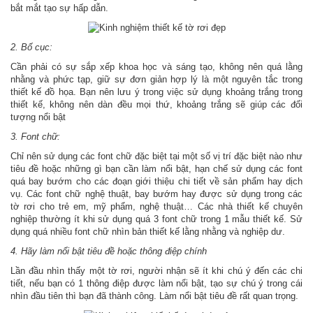
bắt mắt tạo sự hấp dẫn.
2. Bố cục:
Cần phải có sự sắp xếp khoa học và sáng tạo, không nên quá lằng
nhằng và phức tạp, giữ sự đơn giản hợp lý là một nguyên tắc trong
thiết kế đồ họa. Bạn nên lưu ý trong việc sử dụng khoảng trắng trong
thiết kế, không nên dàn đều mọi thứ, khoảng trắng sẽ giúp các đối
tượng nổi bật
3. Font chữ:
Chỉ nên sử dụng các font chữ đặc biệt tại một số vị trí đặc biệt nào như
tiêu đề hoặc những gì bạn cần làm nổi bật, hạn chế sử dụng các font
quá bay bướm cho các đoạn giới thiệu chi tiết về sản phẩm hay dịch
vụ. Các font chữ nghệ thuật, bay bướm hay được sử dụng trong các
tờ rơi cho trẻ em, mỹ phẩm, nghệ thuật… Các nhà thiết kế chuyên
nghiệp thường ít khi sử dụng quá 3 font chữ trong 1 mẫu thiết kế. Sử
dụng quá nhiều font chữ nhìn bản thiết kế lằng nhằng và nghiệp dư.
4. Hãy làm nổi bật tiêu đề hoặc thông điệp chính
Lần đầu nhìn thấy một tờ rơi, người nhận sẽ ít khi chú ý đến các chi
tiết, nếu bạn có 1 thông điệp được làm nổi bật, tạo sự chú ý trong cái
nhìn đầu tiên thì bạn đã thành công. Làm nổi bật tiêu đề rất quan trọng.