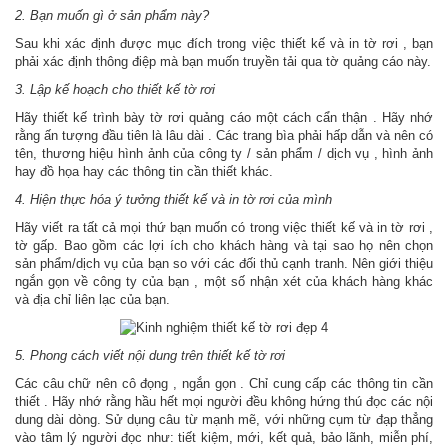
2. Bạn muốn gì ở sản phẩm này?
Sau khi xác định được mục đích trong việc thiết kế và in tờ rơi , bạn
phải xác định thông điệp mà bạn muốn truyền tải qua tờ quảng cáo này.
3. Lập kế hoạch cho thiết kế tờ rơi
Hãy thiết kế trình bày tờ rơi quảng cáo một cách cẩn thận . Hãy nhớ
rằng ấn tượng đầu tiên là lâu dài . Các trang bìa phải hấp dẫn và nên có
tên, thương hiệu hình ảnh của công ty / sản phẩm / dịch vụ , hình ảnh
hay đồ họa hay các thông tin cần thiết khác.
4. Hiện thực hóa ý tưởng thiết kế và in tờ rơi của mình
Hãy viết ra tất cả mọi thứ bạn muốn có trong việc thiết kế và in tờ rơi ,
tờ gấp. Bao gồm các lợi ích cho khách hàng và tại sao họ nên chọn
sản phẩm/dịch vụ của bạn so với các đối thủ cạnh tranh. Nên giới thiệu
ngắn gọn về công ty của bạn , một số nhận xét của khách hàng khác
và địa chỉ liên lạc của bạn.
5. Phong cách viết nội dung trên thiết kế tờ rơi
Các câu chữ nên cô đọng , ngắn gọn . Chỉ cung cấp các thông tin cần
thiết . Hãy nhớ rằng hầu hết mọi người đều không hứng thú đọc các nội
dung dài dòng. Sử dụng câu từ mạnh mẽ, với những cụm từ đạp thẳng
vào tâm lý người đọc như: tiết kiệm, mới, kết quả, bảo lãnh, miễn phí,