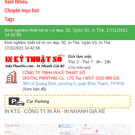
Xem Nhiều
Chuyên mục hot
Tags
Kinh nghiệm thiết kế tờ rơi đẹp, 92, Uyên Vũ, In Thẻ, 17/11/2021
14:42:58
Kinh nghiệm thiết kế tờ rơi đẹp, 92, In Thẻ, Uyên Vũ, In Thẻ,
17/11/2021 14:42:58
Giờ làm việc
Thứ 2 - Thứ 7 : 8h - 19h
(Chủ nhật nghỉ)
CÔNG TY TNHH IN KỸ THUẬT SỐ
DIGITAL PRINTING Co., LTD
Tax / MST: 0310 989 626
365 Lê Quang Định, phường 5, quận Bình Thạnh, TPHCM
(Xem bản đồ)
Car Parking
IN KTS - CÔNG TY IN ẤN - IN NHANH GIÁ RẺ