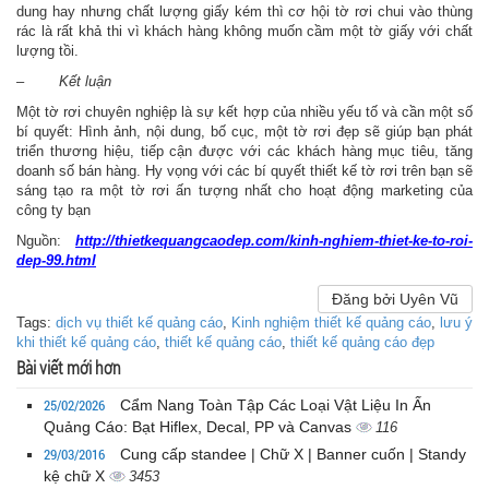
dung hay nhưng chất lượng giấy kém thì cơ hội tờ rơi chui vào thùng
rác là rất khả thi vì khách hàng không muốn cầm một tờ giấy với chất
lượng tồi.
–
Kết luận
Một tờ rơi chuyên nghiệp là sự kết hợp của nhiều yếu tố và cần một số
bí quyết: Hình ảnh, nội dung, bố cục, một tờ rơi đẹp sẽ giúp bạn phát
triển thương hiệu, tiếp cận được với các khách hàng mục tiêu, tăng
doanh số bán hàng. Hy vọng với các bí quyết thiết kế tờ rơi trên bạn sẽ
sáng tạo ra một tờ rơi ấn tượng nhất cho hoạt động marketing của
công ty bạn
Nguồn:
http://thietkequangcaodep.com/kinh-nghiem-thiet-ke-to-roi-
dep-99.html
Đăng bởi Uyên Vũ
Tags:
dịch vụ thiết kế quảng cáo
,
Kinh nghiệm thiết kế quảng cáo
,
lưu ý
khi thiết kế quảng cáo
,
thiết kế quảng cáo
,
thiết kế quảng cáo đẹp
Bài viết mới hơn
25/02/2026
Cẩm Nang Toàn Tập Các Loại Vật Liệu In Ấn
Quảng Cáo: Bạt Hiflex, Decal, PP và Canvas
116
29/03/2016
Cung cấp standee | Chữ X | Banner cuốn | Standy
kệ chữ X
3453