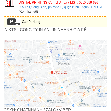
DIGITAL PRINTING Co., LTD
Tax / MST: 0310 989 626
365 Lê Quang Định, phường 5, quận Bình Thạnh, TPHCM
(Xem bản đồ)
Car Parking
IN KTS - CÔNG TY IN ẤN - IN NHANH GIÁ RẺ
CSKH: CHATNHANH / ZALO / VIBER