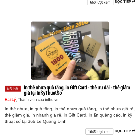
660 lượt xem
ĐỌC TIẾP
In thẻ nhựa quà tặng, in Gift Card - thẻ ưu đãi - thẻ giảm
Nổi bật
giá tại InKyThuatSo
Hải Lý
, Thành viên của inthe.vn
In thẻ nhựa, in quà tặng, in thẻ nhựa quà tặng, in thẻ nhựa giá rẻ,
thẻ giảm giá, in nhanh giá rẻ, in Gift Card, in ấn quảng cáo, in kỹ
thuật số tại 365 Lê Quang Định
1645 lượt xem
ĐỌC TIẾP