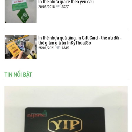
In thẻ nhựa giá rẻ theo yêu cầu
3077
20/03/2018
In thẻ nhựa quà tặng, in Gift Card - thẻ ưu đãi -
thẻ giảm giá tại InKyThuatSo
1645
25/01/2021
TIN NỔI BẬT