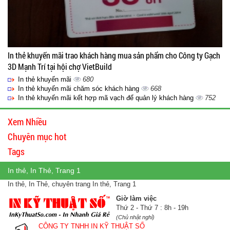
In thẻ khuyến mãi trao khách hàng mua sản phẩm cho Công ty Gạch
3D Mạnh Trí tại hội chợ VietBuild
In thẻ khuyến mãi
680
In thẻ khuyến mãi chăm sóc khách hàng
668
In thẻ khuyến mãi kết hợp mã vạch để quản lý khách hàng
752
Xem Nhiều
Chuyên mục hot
Tags
In thẻ, In Thẻ, Trang 1
In thẻ, In Thẻ, chuyên trang In thẻ, Trang 1
Giờ làm việc
Thứ 2 - Thứ 7 : 8h - 19h
(Chủ nhật nghỉ)
CÔNG TY TNHH IN KỸ THUẬT SỐ