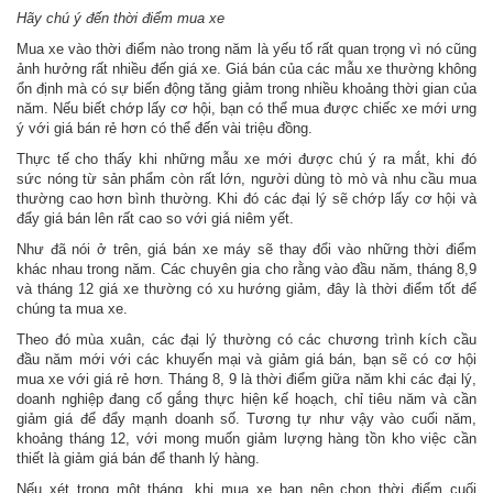
Hãy chú ý đến thời điểm mua xe
Mua xe vào thời điểm nào trong năm là yếu tố rất quan trọng vì nó cũng
ảnh hưởng rất nhiều đến giá xe. Giá bán của các mẫu xe thường không
ổn định mà có sự biến động tăng giảm trong nhiều khoảng thời gian của
năm. Nếu biết chớp lấy cơ hội, bạn có thể mua được chiếc xe mới ưng
ý với giá bán rẻ hơn có thể đến vài triệu đồng.
Thực tế cho thấy khi những mẫu xe mới được chú ý ra mắt, khi đó
sức nóng từ sản phẩm còn rất lớn, người dùng tò mò và nhu cầu mua
thường cao hơn bình thường. Khi đó các đại lý sẽ chớp lấy cơ hội và
đẩy giá bán lên rất cao so với giá niêm yết.
Như đã nói ở trên, giá bán xe máy sẽ thay đổi vào những thời điểm
khác nhau trong năm. Các chuyên gia cho rằng vào đầu năm, tháng 8,9
và tháng 12 giá xe thường có xu hướng giảm, đây là thời điểm tốt để
chúng ta mua xe.
Theo đó mùa xuân, các đại lý thường có các chương trình kích cầu
đầu năm mới với các khuyến mại và giảm giá bán, bạn sẽ có cơ hội
mua xe với giá rẻ hơn. Tháng 8, 9 là thời điểm giữa năm khi các đại lý,
doanh nghiệp đang cố gắng thực hiện kế hoạch, chỉ tiêu năm và cần
giảm giá để đẩy mạnh doanh số. Tương tự như vậy vào cuối năm,
khoảng tháng 12, với mong muốn giảm lượng hàng tồn kho việc cần
thiết là giảm giá bán để thanh lý hàng.
Nếu xét trong một tháng, khi mua xe bạn nên chọn thời điểm cuối