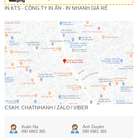
IN KTS - CÔNG TY IN ẤN - IN NHANH GIÁ RẺ
CSKH: CHATNHANH / ZALO / VIBER
Xuân Hạ
Ánh Duyên
090 6863 365
090 6961 365