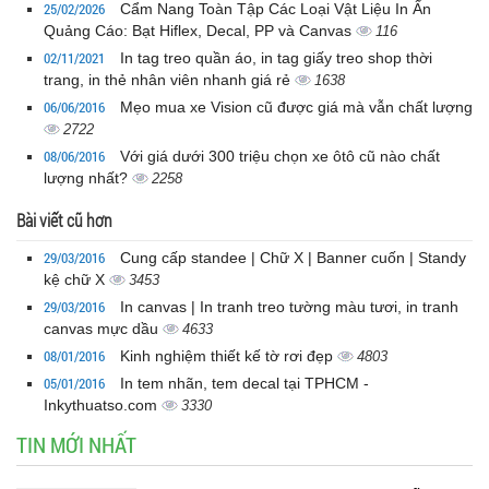
25/02/2026
Cẩm Nang Toàn Tập Các Loại Vật Liệu In Ấn
Quảng Cáo: Bạt Hiflex, Decal, PP và Canvas
116
02/11/2021
In tag treo quần áo, in tag giấy treo shop thời
trang, in thẻ nhân viên nhanh giá rẻ
1638
06/06/2016
Mẹo mua xe Vision cũ được giá mà vẫn chất lượng
2722
08/06/2016
Với giá dưới 300 triệu chọn xe ôtô cũ nào chất
lượng nhất?
2258
Bài viết cũ hơn
29/03/2016
Cung cấp standee | Chữ X | Banner cuốn | Standy
kệ chữ X
3453
29/03/2016
In canvas | In tranh treo tường màu tươi, in tranh
canvas mực dầu
4633
08/01/2016
Kinh nghiệm thiết kế tờ rơi đẹp
4803
05/01/2016
In tem nhãn, tem decal tại TPHCM -
Inkythuatso.com
3330
TIN MỚI NHẤT