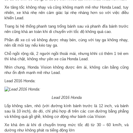
Xe tăng tốc không nhạy và cũng không mạnh mẽ như Honda Lead, tuy
nhiên, xe khá nhẹ nên cảm giác lại nhẹ nhàng hơn so với việc điều
khiển Lead.
Trang bị hệ thống phanh tang trống bánh sau và phanh đĩa bánh trước
nên cũng khá an toàn khi di chuyển với tốc độ không quá cao.
Phần đề xe có vẻ không được nhạy bén, cùng với tay ga không nhạy,
nên rất mỏi tay nếu kéo tay ga.
Chỗ ngồi rộng rãi, 2 người ngồi thoải mái, nhưng khhi có thêm 1 trẻ em
thì khá chật, không như yên xe của Honda Lead.
Nhìn chung, Honda Vision không được êm ái, không cân bằng cũng
như ổn định mạnh mẽ như Lead.
Lead 2016 Honda:
Lead 2016 Honda
Lốp không săm, nhỏ (với đường kính bánh trước là 12 inch, và bánh
sau là 10 inch), do đó, chỉ phù hợp đi trên các con đường bằng phẳng
và không quá gồ ghề, không cơ động như bánh của Vision
Xe khá êm ái khi di chuyển trong mức tốc độ từ 30 – 60 km/h, và
dường như không phát ra tiếng động lớn