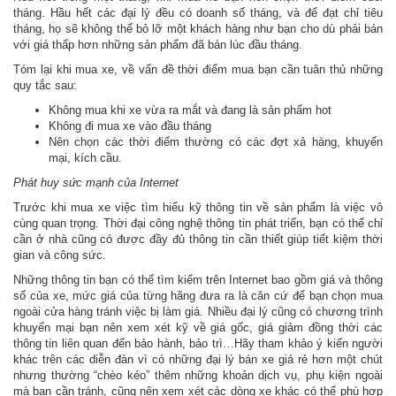
tháng. Hầu hết các đại lý đều có doanh số tháng, và để đạt chỉ tiêu
tháng, họ sẽ không thể bỏ lỡ một khách hàng như bạn cho dù phải bán
với giá thấp hơn những sản phẩm đã bán lúc đầu tháng.
Tóm lại khi mua xe, về vấn đề thời điểm mua bạn cần tuân thủ những
quy tắc sau:
Không mua khi xe vừa ra mắt và đang là sản phẩm hot
Không đi mua xe vào đầu tháng
Nên chọn các thời điểm thường có các đợt xả hàng, khuyến
mại, kích cầu.
Phát huy sức mạnh của Internet
Trước khi mua xe việc tìm hiểu kỹ thông tin về sản phẩm là việc vô
cùng quan trọng. Thời đại công nghệ thông tin phát triển, bạn có thể chỉ
cần ở nhà cũng có được đầy đủ thông tin cần thiết giúp tiết kiệm thời
gian và công sức.
Những thông tin bạn có thể tìm kiếm trên Internet bao gồm giá và thông
số của xe, mức giá của từng hãng đưa ra là căn cứ để bạn chọn mua
ngoài cửa hàng tránh việc bị làm giá. Nhiều đại lý cũng có chương trình
khuyến mại bạn nên xem xét kỹ về giá gốc, giá giảm đồng thời các
thông tin liên quan đến bảo hành, bảo trì…Hãy tham khảo ý kiến người
khác trên các diễn đàn vì có những đại lý bán xe giá rẻ hơn một chút
nhưng thường “chèo kéo” thêm những khoản dịch vụ, phụ kiện ngoài
mà bạn cần tránh, cũng nên xem xét các dòng xe khác có thể phù hợp