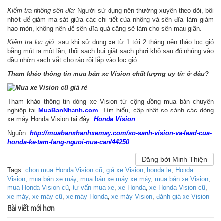
Kiểm tra nhông sên đĩa:
Người sử dụng nên thường xuyên theo dõi, bôi
nhớt để giảm ma sát giữa các chi tiết của nhông và sên đĩa, làm giảm
hao mòn, không nên để sên đĩa quá căng sẽ làm cho sên mau giãn.
Kiểm tra lọc gió:
sau khi sử dụng xe từ 1 tới 2 tháng nên tháo lọc gió
bằng mút ra một lần, thổi sạch bụi giặt sạch phơi khô sau đó nhúng vào
dầu nhờn sạch vắt cho ráo rồi lắp vào lọc gió.
Tham khảo thông tin mua bán xe Vision chất lượng uy tín ở đâu?
Tham khảo thông tin dòng xe Vision từ cộng đồng mua bán chuyên
nghiệp tại
MuaBanNhanh.com
. Tìm hiểu, cập nhật so sánh các dòng
xe máy Honda Vision tại đây:
Honda Vision
Nguồn:
http://muabannhanhxemay.com/so-sanh-vision-va-lead-cua-
honda-ke-tam-lang-nguoi-nua-can/44250
Đăng bởi Minh Thiện
Tags:
chọn mua Honda Vision cũ
,
giá xe Vision
,
honda le
,
Honda
Vision
,
mua bán xe máy
,
mua bán xe máy xe máy
,
mua bán xe Vision
,
mua Honda Vision cũ
,
tư vấn mua xe
,
xe Honda
,
xe Honda Vision cũ
,
xe máy
,
xe máy cũ
,
xe máy Honda
,
xe máy Vision
,
đánh giá xe Vision
Bài viết mới hơn