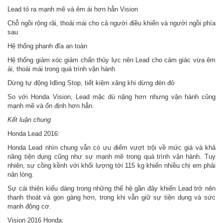
Lead tỏ ra mạnh mẽ và êm ái hơn hẳn Vision
Chỗ ngồi rộng rãi, thoải mái cho cả người điều khiển và người ngồi phía
sau
Hệ thống phanh đĩa an toàn
Hệ thống giảm xóc giảm chấn thủy lực nên Lead cho cảm giác vừa êm
ái, thoái mái trong quá trình vận hành
Dừng tự động Idling Stop, tiết kiệm xăng khi dừng đèn đỏ
So với Honda Vision, Lead mặc dù nặng hơn nhưng vận hành cũng
mạnh mẽ và ổn định hơn hẳn.
Kết luận chung
Honda Lead 2016:
Honda Lead nhìn chung vẫn có ưu điểm vượt trội về mức giá và khả
năng tiện dụng cũng như sự mạnh mẽ trong quá trình vận hành. Tuy
nhiên, sự cồng kềnh với khối lượng tới 115 kg khiến nhiều chị em phải
nản lòng.
Sự cải thiện kiểu dáng trong những thế hệ gần đây khiến Lead trở nên
thanh thoát và gọn gàng hơn, trong khi vẫn giữ sự tiện dụng và sức
mạnh động cơ.
Vision 2016 Honda: