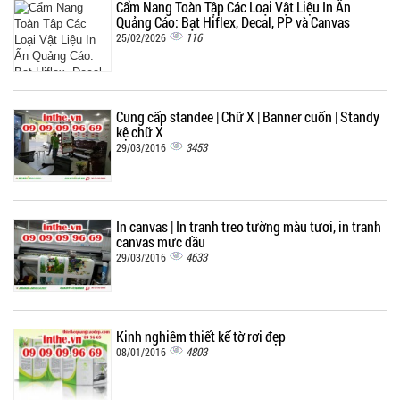
Cẩm Nang Toàn Tập Các Loại Vật Liệu In Ấn
Quảng Cáo: Bạt Hiflex, Decal, PP và Canvas
116
25/02/2026
Cung cấp standee | Chữ X | Banner cuốn | Standy
kệ chữ X
3453
29/03/2016
In canvas | In tranh treo tường màu tươi, in tranh
canvas mực dầu
4633
29/03/2016
Kinh nghiệm thiết kế tờ rơi đẹp
4803
08/01/2016