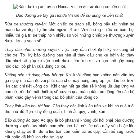
Bảo dưỡng xe tay ga Honda Vision để sử dụng xe bền nhất
Rửa xe thường xuyên
: Một chiếc xe sạch sẽ, bóng bẩy tất nhiên sẽ
mang lại vẻ đẹp, tự tin cho người đi xe. Với những chiếc xe bám bụi
nhiều thì giá trị sẽ thấp hơn nhiều so với những chiếc xe thường xuyên
được kỳ cọ sạch sẽ.
Thay dầu nhớt thường xuyên
: việc thay dầu nhớt định kỳ vô cùng tốt
cho xe. Tới kỳ bảo dưỡng bạn nên đi thay dầu cho xe bởi việc thay
dầu nhớt sẽ giúp xe vận hành được êm ái hơn và hạn chế gây hỏng
hóc các bộ phận của động cơ xe.
Không nên sử dụng chạy hết ga:
Khi khởi động bạn không nên vặn tay
ga ngay mà cần để vài phút sau cho máy nóng tăng áp lực dầu bôi trơn
lên các chi tiết động cơ. Khi chạy hết ga dầu sẽ không đủ đáp ứng và
các gờ trên bề mặt thiết bị sẽ xuyên qua màng dầu tác dộng lên các bộ
phận khác gây vênh trong các bộ phận của động cơ.
Thay linh kiện khi tới hạn:
Cần thay các linh kiện trên xe khi nó quá tuổi
thọ như đồ điện: dây đồng quấn, bình ắc quy, vành, xăm…….
Bão dưỡng ắc quy
: Ắc quy là bộ phaannj không đòi hỏi phải bảo dưỡng
thường xuyên tuy nhiên bạn nên nhớ bất cứ lúc nào máy yếu hoặc lâu
không chạy xe thì đó là lúc bạn cần kiểm tra ác quy. Cần bổ sug nước
cất hoặc đã khử ion cho ác quy.