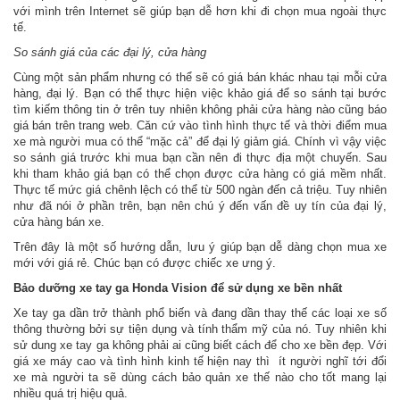
với mình trên Internet sẽ giúp bạn dễ hơn khi đi chọn mua ngoài thực
tế.
So sánh giá của các đại lý, cửa hàng
Cùng một sản phẩm nhưng có thể sẽ có giá bán khác nhau tại mỗi cửa
hàng, đại lý. Bạn có thể thực hiện việc khảo giá để so sánh tại bước
tìm kiếm thông tin ở trên tuy nhiên không phải cửa hàng nào cũng báo
giá bán trên trang web. Căn cứ vào tình hình thực tế và thời điểm mua
xe mà người mua có thể “mặc cả” để đại lý giảm giá. Chính vì vậy việc
so sánh giá trước khi mua bạn cần nên đi thực địa một chuyến. Sau
khi tham khảo giá bạn có thể chọn được cửa hàng có giá mềm nhất.
Thực tế mức giá chênh lệch có thể từ 500 ngàn đến cả triệu. Tuy nhiên
như đã nói ở phần trên, bạn nên chú ý đến vấn đề uy tín của đại lý,
cửa hàng bán xe.
Trên đây là một số hướng dẫn, lưu ý giúp bạn dễ dàng chọn mua xe
mới với giá rẻ. Chúc bạn có được chiếc xe ưng ý.
Bảo dưỡng xe tay ga Honda Vision để sử dụng xe bền nhất
Xe tay ga dần trở thành phổ biến và đang dần thay thế các loại xe số
thông thường bởi sự tiện dụng và tính thẩm mỹ của nó. Tuy nhiên khi
sử dung xe tay ga không phải ai cũng biết cách để cho xe bền đẹp. Với
giá xe máy cao và tình hình kinh tế hiện nay thì ít người nghĩ tới đổi
xe mà người ta sẽ dùng cách bảo quản xe thế nào cho tốt mang lại
nhiều quá trị hiệu quả.