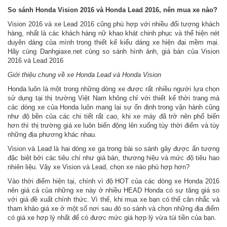
So sánh Honda Vision 2016 và Honda Lead 2016, nên mua xe nào?
Vision 2016 và xe Lead 2016 cũng phù hợp với nhiều đối tượng khách
hàng, nhất là các khách hàng nữ khao khát chinh phục và thể hiện nét
duyên dáng của mình trong thiết kế kiểu dáng xe hiện đại mềm mại.
Hãy cùng Danhgiaxe.net cùng so sánh hình ảnh, giá bán của Vision
2016 và Lead 2016
Giới thiệu chung về xe Honda Lead và Honda Vision
Honda luôn là một trong những dòng xe được rất nhiều người lựa chọn
sử dụng tại thị trường Việt Nam không chỉ với thiết kế thời trang mà
các dòng xe của Honda luôn mang lại sự ổn định trong vận hành cũng
như độ bền của các chi tiết rất cao, khi xe máy đã trở nên phổ biến
hơn thì thị trường giá xe luôn biến động lên xuống tùy thời điểm và tùy
những địa phương khác nhau.
Vision và Lead là hai dòng xe ga trong bài so sánh gây được ấn tượng
đặc biệt bởi các tiêu chí như giá bán, thương hiệu và mức độ tiêu hao
nhiên liệu. Vậy xe Vision và Lead, chọn xe nào phù hợp hơn?
Vào thời điểm hiện tại, chính vì độ HOT của các dòng xe Honda 2016
nên giá cả của những xe này ở nhiều HEAD Honda có sự tăng giá so
với giá đề xuất chính thức. Vì thế, khi mua xe bạn có thể cân nhắc và
tham khảo giá xe ở một số nơi sau đó so sánh và chọn những địa điểm
có giá xe hợp lý nhất để có được mức giá hợp lý vừa túi tiền của bạn.