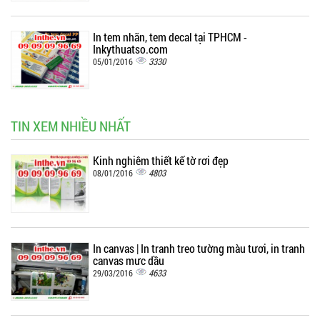
In tem nhãn, tem decal tại TPHCM -
Inkythuatso.com
3330
05/01/2016
TIN XEM NHIỀU NHẤT
Kinh nghiệm thiết kế tờ rơi đẹp
4803
08/01/2016
In canvas | In tranh treo tường màu tươi, in tranh
canvas mực dầu
4633
29/03/2016