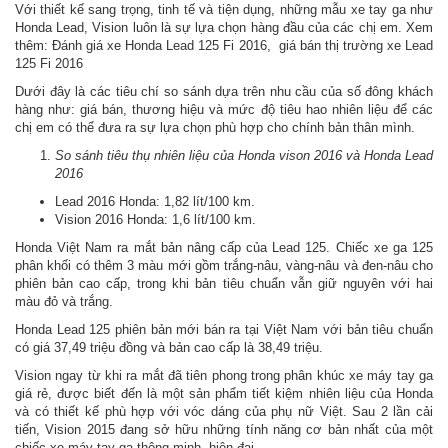
Với thiết kế sang trọng, tinh tế và tiện dụng, những mẫu xe tay ga như
Honda Lead, Vision luôn là sự lựa chọn hàng đầu của các chị em. Xem
thêm: Đánh giá xe Honda Lead 125 Fi 2016, giá bán thị trường xe Lead
125 Fi 2016
Dưới đây là các tiêu chí so sánh dựa trên nhu cầu của số đông khách
hàng như: giá bán, thương hiệu và mức độ tiêu hao nhiên liệu để các
chị em có thể đưa ra sự lựa chọn phù hợp cho chính bản thân mình.
So sánh tiêu thụ nhiên liệu của Honda vison 2016 và Honda Lead
2016
Lead 2016 Honda: 1,82 lít/100 km.
Vision 2016 Honda: 1,6 lít/100 km.
Honda Việt Nam ra mắt bản nâng cấp của Lead 125. Chiếc xe ga 125
phân khối có thêm 3 màu mới gồm trắng-nâu, vàng-nâu và đen-nâu cho
phiên bản cao cấp, trong khi bản tiêu chuẩn vẫn giữ nguyên với hai
màu đỏ và trắng.
Honda Lead 125 phiên bản mới bán ra tại Việt Nam với bản tiêu chuẩn
có giá 37,49 triệu đồng và bản cao cấp là 38,49 triệu.
Vision ngay từ khi ra mắt đã tiên phong trong phân khúc xe máy tay ga
giá rẻ, được biết đến là một sản phẩm tiết kiệm nhiên liệu của Honda
và có thiết kế phù hợp với vóc dáng của phụ nữ Việt. Sau 2 lần cải
tiến, Vision 2015 đang sở hữu những tính năng cơ bản nhất của một
chiếc xe máy tay ga thông minh, hiện đại.