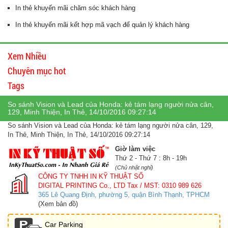
In thẻ khuyến mãi chăm sóc khách hàng
In thẻ khuyến mãi kết hợp mã vạch để quản lý khách hàng
Xem Nhiều
Chuyên mục hot
Tags
So sánh Vision và Lead của Honda: kẻ tám lạng người nửa cân,
129, Minh Thiện, In Thẻ, 14/10/2016 09:27:14
So sánh Vision và Lead của Honda: kẻ tám lạng người nửa cân, 129,
In Thẻ, Minh Thiện, In Thẻ, 14/10/2016 09:27:14
Giờ làm việc
Thứ 2 - Thứ 7 : 8h - 19h
(Chủ nhật nghỉ)
CÔNG TY TNHH IN KỸ THUẬT SỐ
DIGITAL PRINTING Co., LTD
Tax / MST: 0310 989 626
365 Lê Quang Định, phường 5, quận Bình Thạnh, TPHCM
(Xem bản đồ)
Car Parking