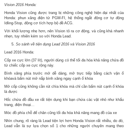
Vision 2016 Honda:
Honda Vision cũng được trang bị những công nghệ hiện đại nhất của
Honda: phun xăng điện tử PGM-FI, hệ thống ngắt động cơ tự động
Idling-Stop, động cơ tích hợp bộ đề ACG.
Với khối lượng nhẹ hơn, nên Vision tỏ ra cơ động, và cũng khá nhanh
nhẹn, tuy nhiên kém so với Honda Lead.
So sánh về tiện dụng Lead 2016 và Vision 2016
Lead 2016 Honda:
Cốp xe cực lớn (37 lít), người dùng có thể tối đa hóa khả năng chứa đồ
từ chiếc cốp xe cực rộng này.
Bình xăng phía trước mở dễ dàng, mở trực tiếp bằng cách vặn ổ
khóavà bấm nút mở nắp bình xăng ngay cạnh ổ khóa
Mở cốp cũng không cần rút chìa khóa mà chỉ cần bấm nút cạnh ổ khóa
là được
Hốc chứa đồ đầu xe rất tiện dụng khi bạn chứa các vật nhỏ như khẩu
trang, điện thoại…
Móc đồ phía chỗ để chân cũng tối đa hóa khả năng mang đồ của xe
Nhìn chung, rõ ràng là Lead tiện lợi hơn Honda Vision rất nhiều, do đó,
Lead vẫn là sự lựa chọn số 1 cho những người chuyên mang theo