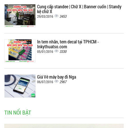
Cung cấp standee | Chữ X | Banner cuốn | Standy
kệ chữ X
3453
29/03/2016
In tem nhãn, tem decal tại TPHCM -
Inkythuatso.com
3330
05/01/2016
Giá Vé máy bay đi Nga
2967
06/07/2016
TIN NỔI BẬT